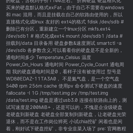
的硬盘，含税到手价1100左右。 折腾硬盘 硬盘格式化
买来的硬盘默认格式exFat，由于自己不需要在windows
和 mac 混用，而且是挂载在自己的软路由使用的，所以
直接格式化成linux 友好的 ext4的格式 fdisk /dev/sdb #
删除已有分区，重新建立一个linux分区 mkfs.ext4
/dev/sdb1 # 格式化成ext4 mount /dev/sdb1 /data #
挂载到/data 目录备用 硬盘参数&速度测试 smartctl -a
/dev/sdb 各参数含义,可以看看你的硬盘是不是全新的，
通电时间多少 Temperature_Celsius 温度
Power_On_Hours 通电时间 Power_Cycle_Count 通电周
期 我的硬盘通电时间是0，看样子没有被使用过 型号是
WD80EDAZ-11TA3A0， 不是氦气盘，是一个空气盘
5400 rpm 256m cache 使用pv 命令测试下硬盘的速度
fallocate -l 1G /tmp/test.img pv /tmp/test.img
/data/test.img 硬盘是通过usb3.0 连接在软路由上的，测
试写速度是200MiB+，还是可以的，不愧是企业级硬盘
老硬盘到新硬盘 老硬盘全部复制到新硬盘，让老硬盘光荣
退休，而不是在工作岗位猝死 小试chia挖矿 闲着也是闲
着，刚好试下硬盘挖矿，非专业韭菜入场了 pre: 官网教程