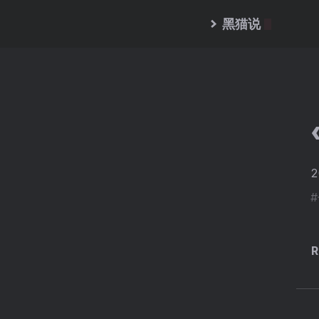
黑猫说
2
R