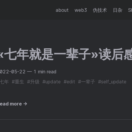
about
web3
伪技术
日杂
S
«七年就是一辈子»读后
022-05-22
— 1 min read
#七年
#重生
#升级
#update
#edit
#一辈子
#self_update
ead more →