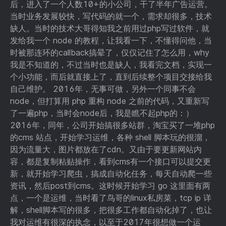
后，进入了一个人数10+的小公司，干了半年广告运营。
当时业务发展较快，写代码的就一个，需求却很多，技术
缺人。当时的技术大哥得知我之前用过php写过软件，就
发给我一个 node 的教程，让我看一下，不懂得问他，当
时被那连环的callback搞晕了，仅仅记住了怎么用，why
我是不知道的，不过当时也是缺人，我看完文档，实现一
个小功能，而后就直接上了，直到后续整个项目交接给我
自己维护。 2016年，无事可做，另外一个同事不会
node，但打算用 php 重构 node 之前的代码，又重新写
了一遍php，当时会node后，我是瞧不起php的：）
2016年，同年，公司开始搞很多站群，淘宝买了一堆php
的cms 站点，开始学习运维，各种 shell 脚本玩的很溜，
因为流量大，图片都放在了cdn。又由于要更新网站内
容，都是复制粘贴操作，看到cms有一个接口可以提交更
新，就开始学习爬虫，搞成自动化任务，每天自动爬一些
资讯，然后post到cms。这时候开始学习 go 这里面有两
点，一个是运维，当时看了鸟哥的linux私房菜，tcp ip 详
解，shell脚本写的很多，把很多工作都自动化掉了，也让
我对运维有很深的执念，以至于2017年很想做一个运