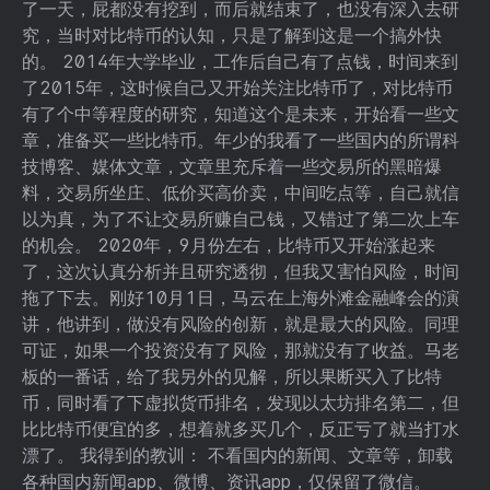
了一天，屁都没有挖到，而后就结束了，也没有深入去研
究，当时对比特币的认知，只是了解到这是一个搞外快
的。 2014年大学毕业，工作后自己有了点钱，时间来到
了2015年，这时候自己又开始关注比特币了，对比特币
有了个中等程度的研究，知道这个是未来，开始看一些文
章，准备买一些比特币。年少的我看了一些国内的所谓科
技博客、媒体文章，文章里充斥着一些交易所的黑暗爆
料，交易所坐庄、低价买高价卖，中间吃点等，自己就信
以为真，为了不让交易所赚自己钱，又错过了第二次上车
的机会。 2020年，9月份左右，比特币又开始涨起来
了，这次认真分析并且研究透彻，但我又害怕风险，时间
拖了下去。刚好10月1日，马云在上海外滩金融峰会的演
讲，他讲到，做没有风险的创新，就是最大的风险。同理
可证，如果一个投资没有了风险，那就没有了收益。马老
板的一番话，给了我另外的见解，所以果断买入了比特
币，同时看了下虚拟货币排名，发现以太坊排名第二，但
比比特币便宜的多，想着就多买几个，反正亏了就当打水
漂了。 我得到的教训： 不看国内的新闻、文章等，卸载
各种国内新闻app、微博、资讯app，仅保留了微信。