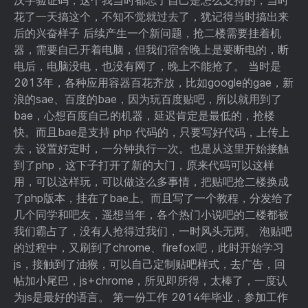
汉字验证码，这个我当时都忘了自己是怎么支持的，当时
花了一天搞这个，不知不觉就过去了，犹记得当时搞出来
后的兴奋样子 后续产生一个新问题，抢二楼需要挂着机
器，需要自己开着电脑，但我们宿舍晚上是要断电的，断
电后，电脑没电，也没有网了，晚上不能抢了。 当时是
2013年，各种应用容器百花齐放，比如google的gae，新
浪的sae、百度的bae，因为玩百度贴吧，所以就用到了
bae，心想百度自己的机器，延迟肯定是最低的，抢楼
快。而且bae是支持 php 代码的，只要写好代码，上传上
去，设置好定时，一分钟执行一次。也是从这里开始接触
到了php，这下子打开了新的大门，原来代码可以这样
用，可以这样玩，可以做这么多事情，把贴吧抢二楼换成
了php版本，挂在了bae上。而且写了一个教程，分发给了
几个同学和吧友，遥想当年，各个热门小说吧的二楼都被
我们霸占了，没有人抢得过我们，一时风头无两。 泡贴吧
的过程中，又刷到了chrome、firefox吧，此时开始学习
js，接触到了油猴，可以自己定制贴吧样式，去广告，回
帖加小尾巴，js+chrome，所见即所得，太棒了，一度认
为js是最好的语言。 第一份工作 2014年毕业，参加工作