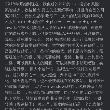
2018年开始到现在，我也过的好好的：） 投资有风险，
风险越大，收益越大 要去关注新鲜事物，并且有自己的研
究和认知，要独立思考 吃亏二：技术的认知 我的10年技
术人生 c++ -> 易语言 -> php -> js -> node -> go ->
java 我的技术启蒙是从大学的 c++ 课程开始的，虽然当
时的课程索然无味，但我觉得编写c++很酷，可以操作计
算机，避免重复劳动。 兴起-贴吧抢楼 真正让我燃起对技
术的热情是百度贴吧抢楼。大学的时候整天泡在贴吧，自
己混学校贴吧，混一些小说的贴吧。贴吧是有等级的，需
要经验才能升级，所以需要签到，发帖，抢楼，尤其是抢
二楼，可以得到别人的回复，可以得到更多贴吧经验，实
现快速升级。 插入个题外话，贴吧是一个很好的论坛产
品，是我最爱之一，无人超越，要不是sb百度过度商业
化，铺天盖地广告，也不会变成现在的垃圾站。 这时候开
始鼓捣 易语言 ，写了一个windows软件，名称叫做「黑
猫抢二楼」，分发给自己的吧友，自己的小弟，软件支持
以下功能： 登陆百度账户 指定抢几楼（比如2楼） 一键
转帖（搬运帖子） 验证码，百度的验证码是一个九宫格的