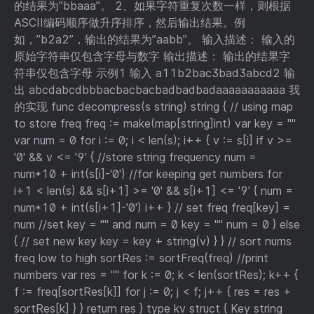
的结果为”bbaaa”。 2、如果字符重复次数一样，则根据
ASCII编码顺序做升序排序，然后输出结果。例
如，”b2a2”，输出的结果为”aabb”。 输入描述： 输入的
原始字符串仅包含字母与数字 输出描述： 输出的结果字
符串仅包含字母 示例1 输入 a11b2bac3bad3abcd2 输
出 abcdabcdbbbacbacbacbadbadbadaaaaaaaaaaa 我
的实现 func decompress(s string) string { // using map
to store freq freq := make(map[string]int) var key = ""
var num = 0 for i := 0; i < len(s); i++ { v := s[i] if v >=
'0' && v <= '9' { //store string frequency num =
num*10 + int(s[i]-'0') //for keeping get numbers for
i+1 < len(s) && s[i+1] >= '0' && s[i+1] <= '9' { num =
num*10 + int(s[i+1]-'0') i++ } // set freq freq[key] =
num //set key = "" and num = 0 key = "" num = 0 } else
{ // set new key key = key + string(v) } } // sort nums
freq low to high sortRes := sortFreq(freq) //print
numbers var res = "" for k := 0; k < len(sortRes); k++ {
f := freq[sortRes[k]] for j := 0; j < f; j++ { res = res +
sortRes[k] } } return res } type kv struct { Key string