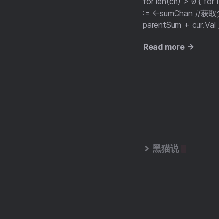
for len(ch) > 0 { 
:= <-sumChan //
parentSum + cur.Val
Read more →
黑猫说