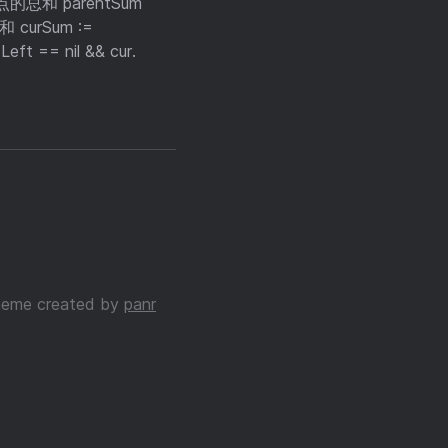
获取父节点的总和 parentSum
 curSum :=
eft == nil && cur.
eme created by
panr