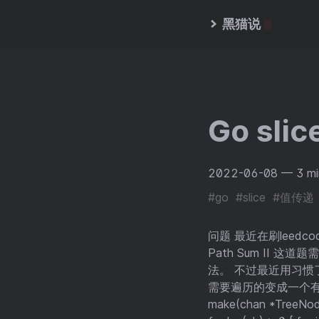
黑猫说
Go sl
2022-06-08
— 3 mi
#go
#slice
#值传递
问题 最近在刷leed
Path Sum II
法。 不过最近用习
需要遍历的变成一个有序的来
make(chan *TreeNode