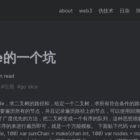
about
web3
伪技术
日杂
S
ice的一个坑
n read
#引用
#go slice
code，求二叉树的路径和，给定一个二叉树，求所有符合条件的路径
 这道题需要遍历所有的节点，并且记录遍历路径上的节点，可以使用
惯了广度优先的方法，把二叉树变成一个有序的队列，这种思想很
进行遍历即可，就是一个万能模板。 下面贴下代码 var result [][
, 100) var sumChan = make(chan int, 100) var nodes = ma