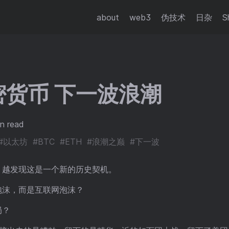
about
web3
伪技术
日杂
S
密货币 下一波浪潮
n read
#以太坊
#BTC
#ETH
#浪潮之巅
#下一波
，越发现这是一个新的历史契机。
泡沫，而是互联网泡沫？
局？